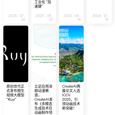
工业化 “加
速键”
2025 . 07 .
2025 . 08 .
2025 . 04 .
2024 . 12 .
25
07
16
19
原创世代正
立足应用深
CreateAI两
式发布图生
耕动漫赛
篇论文入选
视频大模型
道，
ICCV
“Ruyi”
CreateAI发
2025，引
布《多模态
领动画技术
生成技术在
新突破！
动画制作领