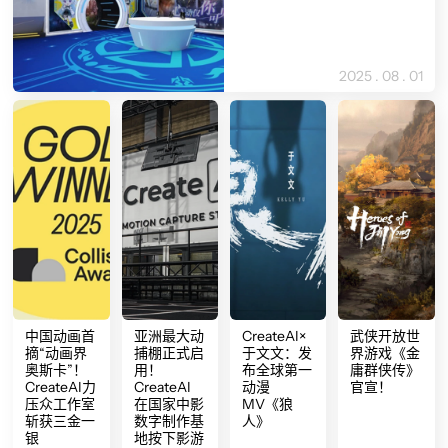
2025 . 08 . 01
中国动画首
亚洲最大动
CreateAI×
武侠开放世
摘“动画界
捕棚正式启
于文文：发
界游戏《金
奥斯卡”！
用！
布全球第一
庸群侠传》
CreateAI力
CreateAI
动漫
官宣！
压众工作室
在国家中影
MV《狼
斩获三金一
数字制作基
人》
银
地按下影游