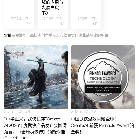
域的应用与
发展白皮
书》
2024 . 12 .
2025 . 05 .
2025 . 07 .
17
07
01
全部
展会活动
产品
技术创新
重磅发布
社会责任
企业战略
旗舰项目
Newest
2026 . 02 . 01
2025 . 12 . 22
“中华正义，武侠长存”Create
中国武侠游戏闪耀全球！
AI·2026年度武侠产品发布会圆满
CreateAI 斩获 Pinnacle Award 铂
落幕，《金庸群侠传》领衔众佳
金奖！
作问剑江湖！