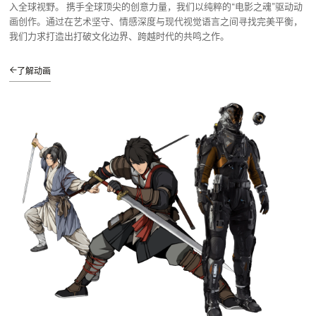
入全球视野。 携手全球顶尖的创意力量，我们以纯粹的“电影之魂”驱动动
画创作。通过在艺术坚守、情感深度与现代视觉语言之间寻找完美平衡，
我们力求打造出打破文化边界、跨越时代的共鸣之作。
←
了解动画