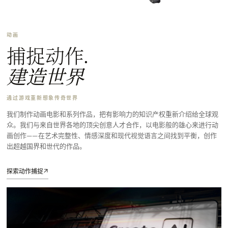
动画
捕捉动作.
建造世界
通过游戏重新想象传奇世界
我们制作动画电影和系列作品，把有影响力的知识产权重新介绍给全球观
众。我们与来自世界各地的顶尖创意人才合作，以电影般的雄心来进行动
画创作——在艺术完整性、情感深度和现代视觉语言之间找到平衡，创作
出超越国界和世代的作品。
↗
探索动作捕捉