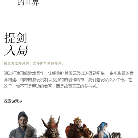
的世界
提剑
入局
褪去旁观的身份，去寻那阵同频的风。
通过打造顶级游戏巨作，让经典IP 焕发沉浸式的互动新生。 由电影级的世
界构建、纯粹的游玩机制以及独特的创作精神，我们邀玩家步入传奇。在
这里，你不再是旁边的看客，而是故事真正的参与者。
→
探索游戏